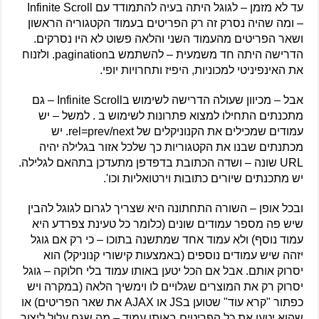
עד לא מזמן – לגוגל היתה בעיה להתמודד עם Infinite Scroll
– ומה שהיה נסרק זה רק הפריטים בעמוד הקטגוריה הראשון
ושאר הפריטים מהעמוד השני והלאה פשוט לא היו נסרקים.
הדרישה היתה חד משמעית – להשתמש בpagination. ולזנוח
את האינפיניטי למכוניות, היפיז ותחרויות יופי.
אבל – מכיוון שעולה הדרישה לשימוש בInfinite Scroll – גם
מתכנתים התחילו למצוא פתרונות לשימוש ב . למשל – יש
עמודים שמכילים את הקנוניקלים של rel=prev/next. יש
מכתנתים שבנו את הקטגוריות כך שלכל אזור בגלילה יהיה
URL שונה – ושדה הכתובת בדפדפן מתעדכן בתהאם לגלילה.
יש מתכנתים שיורים כתובות וירטואליות וכו'.
ובכל אופן – השורה התחתונה היא שצריך לגרום לגוגל להבין
שיש פה מספר עמודים שונים (כלומר כל טעינת צפרדע היא
עמוד נוסף) ולא עמוד אחד שמתשנה בתוכו – כי רק אם גוגל
יזהה שיש עמודים נוספים (באמצעות קישורי קנוניקל) הוא
יסרוק אותם. אבל אם הכל יטען באותו עמוד בלי חלוקה – גוגל
יסרוק רק את המוצרים שגלויים לו וימשיך הלאה (במקרה ויש
כפתור "קרא עוד" שטוען בJS או AJAX את שאר הפריטים) או
שהוא יטען את כל הפריטים באותו עמוד – מה שגם עלול ליצור