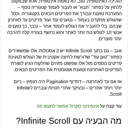
הגלילה האינסופית. טוב, לא באמת אינסופית. אלא שבמקום
ללחוץ על כפתור "הבא" או לעבור לעמוד קטגוריה נוסף –
המערכת טוענת עבורך את הפריטים הבאים בקטגוריה. וככל
שהגולש מתקדם בעמוד – נטענים עוד ועוד פריטים עד לאחרון
שבהם. בלי להעביר את הגולש לעמוד אחר – ובכך, כך טוענים
אנשי UI, לגולש נוח יותר לאתר והוא נחשף בצורה קלה להרבה
יותר מוצרים.
אגב – גם בתוך Infinite Scroll יש 2 אסכולות. אלו שמשאירים
כפתור "טען עוד" שדורשת לחיצה אקטיבית של הגולש לטעינת
פריטים נוספים מול אלו שפשוט מזהים שהלקוח הגיע לשורת
הפריטים האחרונה וטוענת אוטומטית את הפריטים הבאים.
אז אם עד לאחרונה – דפדוף Pagination היה הנפוץ – כיום
יותר ויותר אתרים – ובעיקר אתרי חנויות עוברים לInfinite
Scroll.
עוד קצת על
אינפיניטי סקרול אפשר למצוא פה
מה הבעיה עם Infinite Scroll?