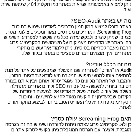
ניתן למצוא באמצעותה שגיאות באתר כמו תקלות 404, שגיאות שרת
ועוד.
מה יש באתר SEO-Audit?
באתר תוכלו למצוא המון המון מדריכים לאודיט ושימוש בתוכנת
Screaming Frog. המדריכים מפורטים מאוד ומכילים צילומי מסך.
וכמובן שניתן להגיב ולבקש עזרה בכל מה שקשור לצפרדע והשימוש
בה. באתר יש מדריכים מעמיקים על השימושים בסקרימינג פרוג -
הרבה מעבר לסריקה בסיסית. ניתן ללמוד איך עושים מחקרי
מתחרים, איך מוצאים דברים ספציפיים באתר ובקוד שלו.
מה זה בכלל אודיט?
Audit או "אודיט" לאתר זה שם הפעולה שמבצעים על אתר על מנת
להתאים אותו למנועי חיפוש. המטרה היא לוודא שהתגיות, התוכן,
והמבנה של האתר מכוונים כך שגוגל יסרוק אותם ויבין אותם בצורה
הטובה ביותר. למעשה - כל עבודת SEO וקידום אתרים מתחילה
בשלב של אודיט לאתר. פעולות אודיט אלו למעשה היסודות של
הקידום שבלעדיהן יהיה קשה מאוד להגיע להישגים - ותוכנת
הסקרימינג פרוג היא כלי האודיט הטוב ביותר לביצוע מחקר אודיט
לאתר.
האם Screaming Frog עולה כסף?
כן ולא. סקרימינג פרוג עצמה ניתנת להורדה ושימוש בחינם בגרסה
מוגבלת. ולצערי עם הגרסה המוגבלת ניתן בקושי לסרוק אתרים