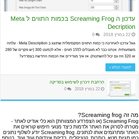
עדכון ה Screaming Frog בכמות התווים ל Meta
Decription
22 במרץ 2018
0
גוגל עדכנו לאחרונה כי כמות התווים המקסימלית שתוצג ב Meta Description - עלתה
משמעותית. אנחנו כבר לא מוגבלים ל155 תווים - אלא לכמעט 300 (יש מקרים של 280
או 320 וזה גם יכול להשתנות). אז איך מגדירים את הכמות החדשה בצפרדע?
למאמר המלא »
הרחבת זיכרון לשימוש בסריקה
22 במרץ 2018
0
מה זה Screaming frog?
Screaming Frog (או הצפרדע המצווחת) הוא כלי אודיט לאתר -
מטרתו לסרוק את האתר ולדמות כיצד מנועי חיפוש קוראים את
האתר ומתרגמים אותו לנתונים. Screaming frog יודע לשלוף נתונים
כמו תגיות מטא, כותרות, קנוניקלים, בדיקת אינדוקס ועוד ועוד. בנוסף