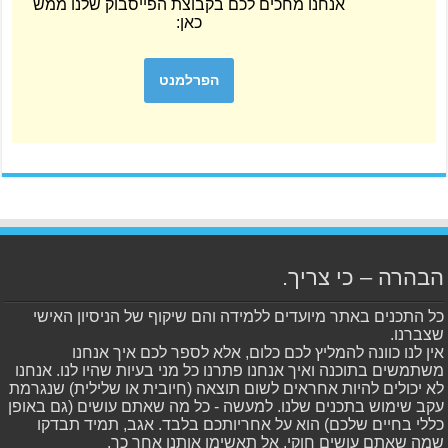
אנחנו מחכים לכם בקבוצת הפייסבוק שלנו ממש
כאן:
הפרלמנט
הבהרה – כי צריך.
כל התכנים באתר מיועדים ללמידה והם שיקוף של הניסיון האישי
שצברנו.
אין לנו כוונה להמליץ לכם כלום, אלא לספר לכם איך אנחנו
משתמשים בתוכנה ואיך אנחנו פתרנו כל מני בעיות שהיו לנו. אנחנו
לא יכולים להיות אחראים לשום תוצאה (חיובית או שלילית) שנגרמת
עקב שימוש בתכנים שלנו. למעשה - כל מה שאתם עושים (גם באופן
כללי בחיים שלכם) הוא על אחריותכם בלבד. אגב, תמיד תבדקו
שמה שאתם עושים חוקי, אל תאשימו אותנו אחר כך.